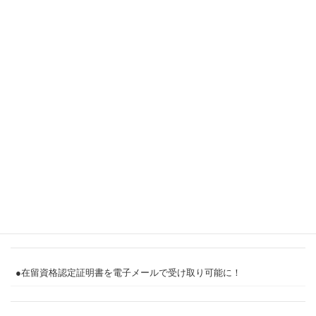
●キャンペーン実施中
●査証（ビザ）とVISA（ビザ）
●資格外活動許可について
●技能実習制度の見直しについて
●急激な少子社会とコロナ禍明けで人手不足が深刻に
●在留資格認定証明書を電子メールで受け取り可能に！